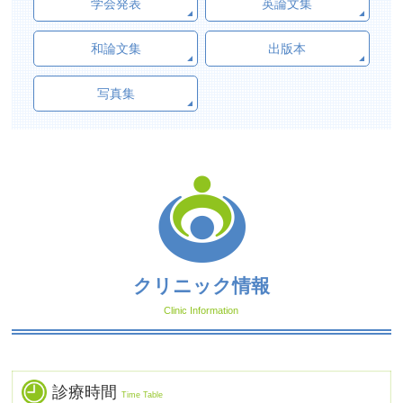
学会発表
英論文集
和論文集
出版本
写真集
クリニック情報
Clinic Information
診療時間
Time Table