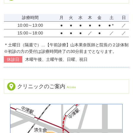
診療時間
月
火
水
木
金
土
日
10:00～13:00
●
●
●
●
●
●＊
／
15:00～18:00
●
●
●
／
●
／
／
＊土曜日（隔週で）…【午前診療】山本果奈医師と院長の２診体制
※初診の方の受付は診療時間終了の30分前までとなります。
休診日
木曜午後、土曜午後、日曜、祝日
クリニックのご案内
Access